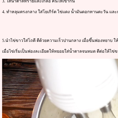
3. ใส่น้ำตาลทรายและเกลือ คนให้เข้ากัน
4. ทำหลุมตรงกลาง ใส่โยเกิร์ต ไข่แดง น้ำมันดอกทานตะวัน และกล
5.นำไข่ขาวใส่โถตี ตีด้วยความเร็วปานกลาง เมื่อขึ้นฟองหยาบ ให้
เมื่อไข่เริ่มเป็นฟองละเอียดให้ทยอยใส่น้ำตาลจนหมด ตีต่อให้ไข่