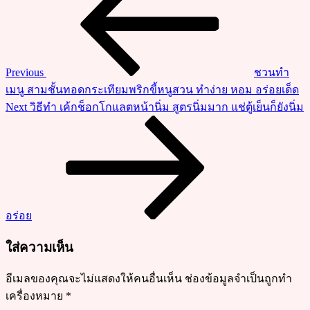
เรื่อง
ลูก
ชิ้น
ไก่
ทำ
Previous
ชวนทำ
เอง
เมนู สามชั้นทอดกระเทียมพริกขี้หนูสวน ทำง่าย หอม อร่อยเด็ด
ได้
Next
Next
วิธีทำ เค้กช็อกโกแลตหน้านิ่ม สูตรนิ่มมาก แช่ตู้เย็นก็ยังนิ่ม
ง่าย
Post
อร่อย
สะอาด
ปลอดภัย
อร่อย
ใส่ความเห็น
อีเมลของคุณจะไม่แสดงให้คนอื่นเห็น
ช่องข้อมูลจำเป็นถูกทำ
เครื่องหมาย
*