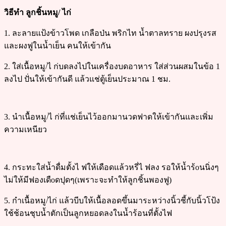
วิธีทำ ลูกชิ้นหมู/ ไก่
1. ละลายแป้งข้าวโพด เกลือป่น พริกไท น้ำตาลทราย ผงปรุงรส
และผงฟูในน้ำเย็น คนให้เข้ากัน
2. ใส่เนื้อหมู/ไ ก่บดลงไปในเครื่องบดอาหาร ใส่ส่วนผสมในข้อ 1
ลงไป ปั่นให้เข้ากันดี แล้วแช่ตู้เย็นประมาณ 1 ชม.
3. นำเนื้อหมู/ไ ก่ที่เเช่เย็นไว้ออกมานวดฟาดให้เข้ากันและเพิ่ม
ความเหนียว
4. กระทะใส่น้ำดื่มตั้งไ ฟให้เดือดแล้วหรี่ไ ฟลง รอให้น้ำร้oนนิ่งๆ
ไม่ให้มีฟองเดืoดปุดๆ(เพราะจะทำให้ลูกชิ้นพองฟู)
5. กำเนื้อหมู/ไก่ แล้วบีบให้เนื้อลอดขึ้นมาระหว่างนิ้วชี้กับนิ้วโป้ง
ใช้ช้อนชุบน้ำตักเป็นลูกหยอดลงในน้ำร้อนที่ตั้งไฟ