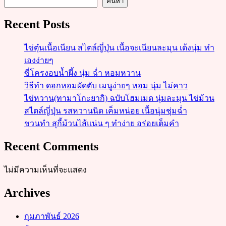
ค้นหา
Recent Posts
ไข่ตุ๋นเนื้อเนียน สไตล์ญี่ปุ่น เนื้อจะเนียนละมุน เด้งนุ่ม ทำ
เองง่ายๆ
ซี่โครงอบน้ำผึ้ง นุ่ม ฉ่ำ หอมหวาน
วิธีทำ ดอกหอมผัดตับ เมนูง่ายๆ หอม นุ่ม ไม่คาว
ไข่หวาน(ทามาโกะยากิ) ฉบับโฮมเมด นุ่มละมุน ไข่ม้วน
สไตล์ญี่ปุ่น รสหวานนิด เค็มหน่อย เนื้อนุ่มชุ่มฉ่ำ
ชวนทำ สุกี้ม้วนไส้แน่น ๆ ทำง่าย อร่อยเต็มคำ
Recent Comments
ไม่มีความเห็นที่จะแสดง
Archives
กุมภาพันธ์ 2026