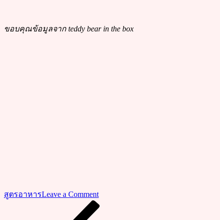
ขอบคุณข้อมูลจาก teddy bear in the box
on
สูตรอาหาร
Leave a Comment
วิธี
Previous
แนะแนว
Post
ทำ