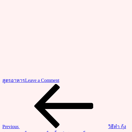
on
สูตรอาหาร
Leave a Comment
สูตร
Previous
แนะแนว
Post
ไก่
เรื่อง
ทอด
กรอบ
แบบ
ร้าน
Previous
วิธีทำ กุ้ง
ดัง