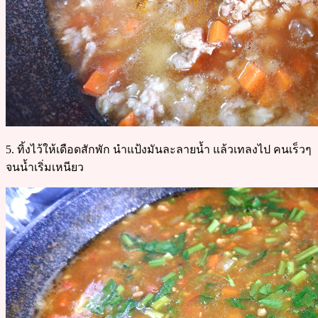
5. ทิ้งไว้ให้เดือดสักพัก นำแป้งมันละลายน้ำ แล้วเทลงไป คนเร็วๆ
จนน้ำเริ่มเหนียว