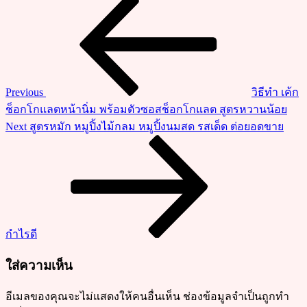
แนะแนว
Post
วิธี
เรื่อง
ทำ
ก๋วยเตี๋ยว
ไก่
สับ
Previous
วิธีทำ เค้ก
เมนู
ช็อกโกแลตหน้านิ่ม พร้อมตัวซอสช็อกโกแลต สูตรหวานน้อย
อาหาร
Next
Next
สูตรหมัก หมูปิ้งไม้กลม หมูปิ้งนมสด รสเด็ด ต่อยอดขาย
จาน
Post
เดียว
ทำ
ง่าย
อิ่ม
อร่อย
กำไรดี
ใส่ความเห็น
อีเมลของคุณจะไม่แสดงให้คนอื่นเห็น
ช่องข้อมูลจำเป็นถูกทำ