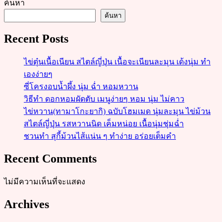
ค้นหา
ค้นหา
Recent Posts
ไข่ตุ๋นเนื้อเนียน สไตล์ญี่ปุ่น เนื้อจะเนียนละมุน เด้งนุ่ม ทำ
เองง่ายๆ
ซี่โครงอบน้ำผึ้ง นุ่ม ฉ่ำ หอมหวาน
วิธีทำ ดอกหอมผัดตับ เมนูง่ายๆ หอม นุ่ม ไม่คาว
ไข่หวาน(ทามาโกะยากิ) ฉบับโฮมเมด นุ่มละมุน ไข่ม้วน
สไตล์ญี่ปุ่น รสหวานนิด เค็มหน่อย เนื้อนุ่มชุ่มฉ่ำ
ชวนทำ สุกี้ม้วนไส้แน่น ๆ ทำง่าย อร่อยเต็มคำ
Recent Comments
ไม่มีความเห็นที่จะแสดง
Archives