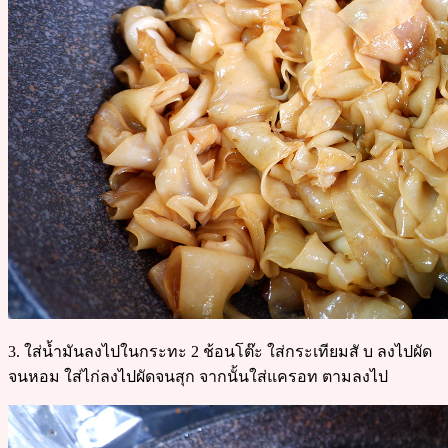
3. ใส่น้ำมันลงไปในกระทะ 2 ช้อนโต๊ะ ใส่กระเทียมสั บ ลงไปผัด
จนหอม ใส่ไก่ลงไปผัดจนสุก จากนั้นใส่แครอท ตามลงไป