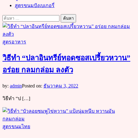
สูตรขนมปังเบเกอรี่
ค้นหา
สำหรับ:
สูตรอาหาร
วิธีทำ “ปลาอินทรีย์ทอดซอสเปรี้ยวหวาน”
อร่อย กลมกล่อม ลงตัว
by:
admin
Posted on:
ธันวาคม 3, 2022
วิธีทำ “ป […]
สูตรขนมไทย